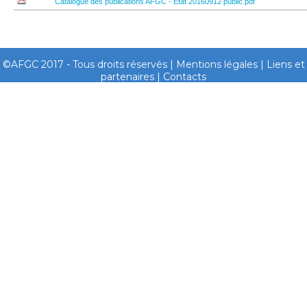
Catalogue des publications AFGC - Etat 20160912 public.pdf
©AFGC 2017 - Tous droits réservés |
Mentions légales
|
Liens et
partenaires
|
Contacts